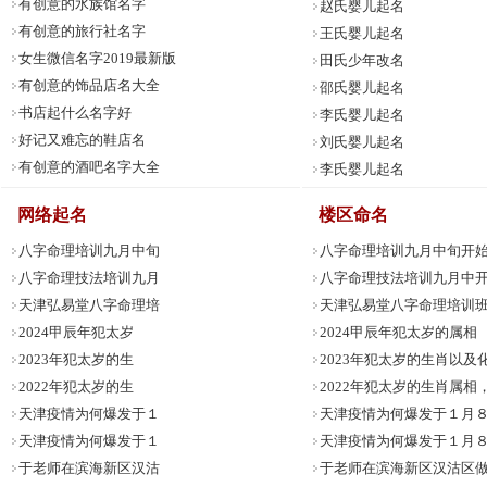
有创意的水族馆名字
赵氏婴儿起名
有创意的旅行社名字
王氏婴儿起名
女生微信名字2019最新版
田氏少年改名
有创意的饰品店名大全
邵氏婴儿起名
书店起什么名字好
李氏婴儿起名
好记又难忘的鞋店名
刘氏婴儿起名
有创意的酒吧名字大全
李氏婴儿起名
网络起名
楼区命名
八字命理培训九月中旬
八字命理培训九月中旬开
八字命理技法培训九月
八字命理技法培训九月中
天津弘易堂八字命理培
天津弘易堂八字命理培训
2024甲辰年犯太岁
2024甲辰年犯太岁的属相
2023年犯太岁的生
2023年犯太岁的生肖以及
2022年犯太岁的生
2022年犯太岁的生肖属相，
天津疫情为何爆发于１
天津疫情为何爆发于１月
天津疫情为何爆发于１
天津疫情为何爆发于１月
于老师在滨海新区汉沽
于老师在滨海新区汉沽区