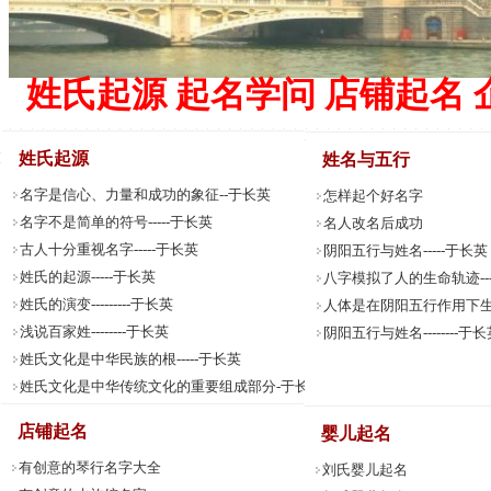
姓氏起源 起名学问 店铺起名 
姓氏起源
姓名与五行
名字是信心、力量和成功的象征--于长英
怎样起个好名字
名字不是简单的符号-----于长英
名人改名后成功
古人十分重视名字-----于长英
阴阳五行与姓名-----于长英
姓氏的起源-----于长英
八字模拟了人的生命轨迹---
姓氏的演变---------于长英
人体是在阴阳五行作用下生成的
浅说百家姓--------于长英
阴阳五行与姓名--------于长
姓氏文化是中华民族的根-----于长英
姓氏文化是中华传统文化的重要组成部分-于长英
姓名文化是中华《易经》文化的隗宝---于长英
店铺起名
婴儿起名
有创意的琴行名字大全
刘氏婴儿起名