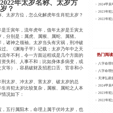
2022年太岁名称、太岁方
2024甲
岁？
2023年
岁名称、太岁方位，怎么化解虎年生肖犯太岁？
2022年
2年是壬寅年，流年虎年，值年太岁是壬寅太
岁，分别是：属虎、属猴、属蛇、属猪。
宰，诸神之领袖。太岁当头有灾祸，刑冲破
躲过。《渊海子平》记载：太岁乃年中之天
热门阅读
致流年不利，令一方面运程或是几个方面的
投资失利、人事不和；比如身体多病变，或
八字命理
之灾等），容易破财及招惹口舌、官非和小
八字命理
天津弘易
年刑太岁、冲太岁、害太岁、破太岁的总
2024甲
年生肖犯太岁比较复杂，属猴、属蛇之人本
2023年
岁情况如下：
2022年
寅，五行属阳木，命理上属于伏吟太岁，也