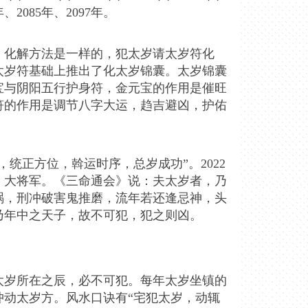
年、2085年、2097年。
，化解方法是一样的，犯太岁请太岁符化
太岁符基础上推出了化太岁锦囊。太岁锦囊
宝与阴阳五行护身符，金元宝的作用是催旺
符的作用是调节八字大运，趋吉避凶，护佑
统正方位，斡运时序，总岁成功”。2022
）大将军。《三命通会》说：夫太岁者，乃
祸，刑冲破害鬼推磨，流年若还逢忌神，头
乃年中之天子，故不可犯，犯之则凶。
：太岁所在之辰，必不可犯。每年太岁坐镇的
冲动太岁方。风水口诀有“宅犯太岁，动辄