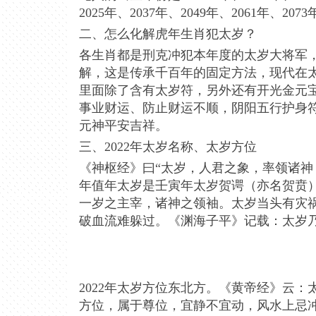
2025年、2037年、2049年、2061年、2073
二、怎么化解虎年生肖犯太岁？
各生肖都是刑克冲犯本年度的太岁大将军
解，这是传承千百年的固定方法，现代在
里面除了含有太岁符，另外还有开光金元
事业财运、防止财运不顺，阴阳五行护身
元神平安吉祥。
三、2022年太岁名称、太岁方位
《神枢经》曰“太岁，人君之象，率领诸神，
年值年太岁是壬寅年太岁贺谔（亦名贺贲
一岁之主宰，诸神之领袖。太岁当头有灾
破血流难躲过。《渊海子平》记载：太岁
2022年太岁方位东北方。《黄帝经》云
方位，属于尊位，宜静不宜动，风水上忌