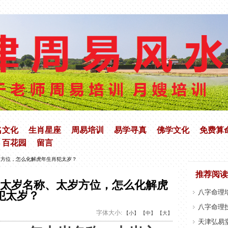
名文化
生肖星座
周易培训
易学寻真
佛学文化
免费算
百花园
留言
太岁方位，怎么化解虎年生肖犯太岁？
推荐阅读
2年太岁名称、太岁方位，怎么化解虎
八字命理
犯太岁？
八字命理
字体大小:
【小】
【中】
【大】
天津弘易