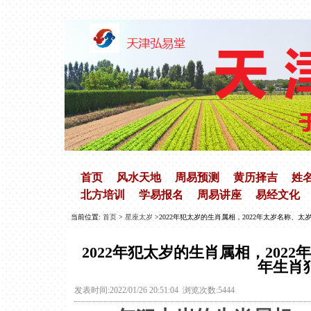
首页
风水天地
周易预测
黄历择吉
姓
北方培训
学易报名
周易讲座
易经文化
当前位置:
首页
>
星座太岁
>2022年犯太岁的生肖属相，2022年太岁名称、
2022年犯太岁的生肖属相，202
年生肖
发表时间:2022/01/26 20:51:04 浏览次数:5444