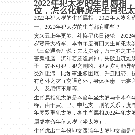
2022年犯太岁的生肖属相，
位，怎么化解虎年生肖犯太
2022年犯太岁的生肖属相，2022年太
一、2022年犯太岁的生肖都有哪些？
寅来丑上年更岁、斗换星移日转轮，202
岁贺谔大将军。本命年度有四大生肖犯太
《三命通会》说：夫太岁者，乃一岁之主
害鬼推磨，流年若还逢忌神，头破血流难
子，故不可犯，犯之则凶。犯太岁可能导
受到阻滞，比如事业多困厄、升迁阻滞、
有意外之灾（交通意外，身体疾患，无妄
人，及感情不顺等。
生肖属相犯太岁是本命年坐太岁与非本命
称。由于寅、巳、申地支三刑的关系，虎
年度双重犯太岁，各生肖属相2022年犯太
属虎本命年值太岁（坐太岁）。
生肖虎出生年份地支跟流年太岁地支都是