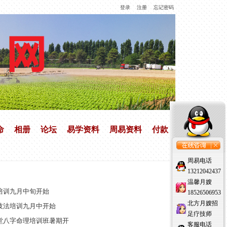
登录
注册
忘记密码
命
相册
论坛
易学资料
周易资料
付款
周易电话
13212042437
温馨月嫂
培训九月中旬开始
18526506953
北方月嫂招
技法培训九月中开始
足疗技师
堂八字命理培训班暑期开
客服电话