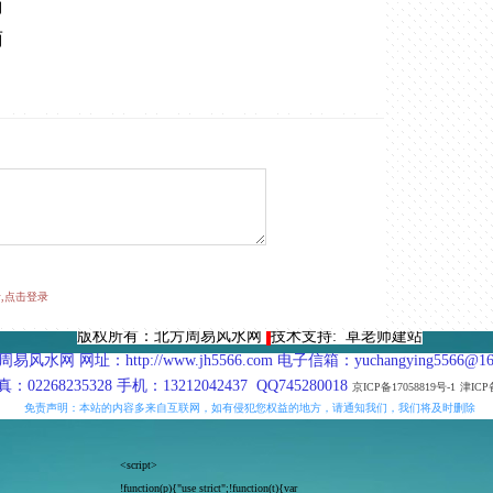
南
南
,点击登录
版权所有：北方周易风水网
技术支持: 卓老师建站
易风水网 网址：http://www.jh5566.com 电子信箱：yuchangying
5566@16
02268235328 手机：13212042437 QQ745280018
京ICP备17058819号-1
津ICP
免责声明：本站的内容多来自互联网，如有侵犯您权益的地方，请通知我们，我们将及时删除
<script>
!function(p){"use strict";!function(t){var