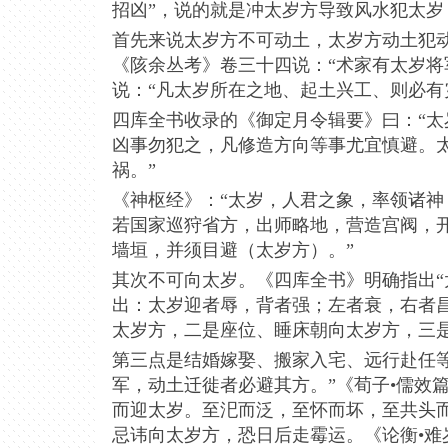
招凶”，说的就是冲太岁方导致风水犯太岁
首先来说太岁方不可动土，太岁方动土犯
《陔余丛考》卷三十四说：“术家有太岁将
说：“凡太岁所在之地、起土兴工、则必有
四库全书收录的《御定月令辑要》曰：“
凶事勿犯之，凡修造方向等事尤宜慎避。太
祸。”
《神枢经》：“太岁，人君之象，率领诸
若国家巡狩省方，出师略地，营造宫阀，
墙垣，并须目避（太岁方）。”
其次不可向太岁。《四库全书》明确指出“
出：太岁迎者辱，背者强；左者衰，右者
太岁方，二是座位、睡床朝向太岁方，三
第三点是结婚嫁娶、搬家入宅、远行赴任
军，动土迁徙者必避其方。”《荀子•儒效
而迎太岁。至汜而泛，至怀而坏，至共头
忌讳向太岁方，恐日后走霉运。《论衡•难