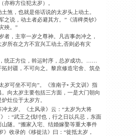
（亦称方位犯太岁）。
动土煞，也就是俗话说的太岁头上动土。
军之说，动土者必避其方。”《清稗类钞》
灾殃。”
太岁者，主宰一岁之尊神。凡吉事勿冲之，
岁所在之方不宜兴工动土,否则必有灾
神，统正方位，斡运时序，总岁成功。……
开拓封疆，不可向之。黎庶修造宅舍、筑垒
太岁可坐不可向”。《淮南子• 天文训》指
昌。向太岁主要包括三方面，一是大门朝向
是炉灶位于太岁方。
等冲太岁。《土风录》云：“太岁为大将
篇》：“武王之伐纣也，行之日以兵忌，东面
而山隧。”搬家入宅、结婚嫁娶等重大事件
岁》收录的《移徙法》曰：“徙抵太岁，