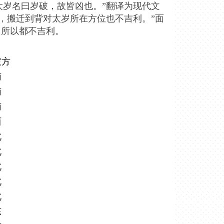
太岁名曰岁破，故皆凶也。”翻译为现代文
，搬迁到背对太岁所在方位也不吉利。”面
，所以都不吉利。
破方
南
南
南
西
北
北
北
北
北
东