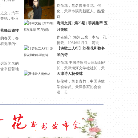
一位欧洲贵族
谜
刘荷花，笔名曾用荷花、何
每天迎来送往
化，天津市滨海新区人。酷爱
秋之交，汽车
和宾客
诗
上奔驰，扑入
海河文苑 | 第23期 | 群英集萃 五
月赞歌
经营峰回路转
作者简介: 海河云鹰，本名：孔
丽的春天，春
德云。1964年1月生，河北
发着无限的生
【诗歌二人行】刘荷花和魏冬
琴的诗
学
刘荷花 中国诗歌网天津站副站
区远近闻名的
长，天津海河文学社社长，天
来含辛茹苦地
津市
天津诗人杨俊林
杨俊林，笔名青竹，中国诗歌
学会会员、天津作家协会会
员、天