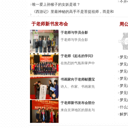
不开
唯一爱上孙猴子的女妖是谁？
《西游记》里最神秘的高手不是菩提祖师，而是和
八戒
于老师新书发布会
周
菩提祖师最厉害的一招没教孙悟空，但悟空却自通
西游记：菩提祖师的真实身份大揭密，得出结论他
于老师与学员合影
便是
于老师与学员合影
西游中前十位大佬排名：菩提老祖挺进前五，观音
菩萨
于老师《起名的学问》
梦见
在热烈的气氛和掌声中
梦见
梦见
梦见
书画家向于老师献墨宝
梦见
诗人、作家、书画家先
梦见
梦见
于老师新书发布会部分
什么
来自京津地区的朋友与
解梦