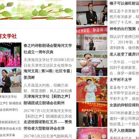
机窗外的蓝天白
镜子可以催旺财
海南参观三亚海
晓玉是个非常能
然只有30多岁，
拼打了十几年。
就开始经营服装
神奇的出行预测
于津城的服装批
河文学社
我认识于老师已
了。 2011年初
春之约诗歌朗诵会暨海河文学
请到静海，做些
社成立一周年庆典
时就跟于老师学
老人改变了建房
化
天津海河文学社于2018年3月10
一天午后，一位
日在天津市汉沽区文化馆举办
找到于老师家里。
春之约诗歌朗诵会暨海河文学
海河文苑 | 第54期 | 社区专题 |
右，身穿一身驼
社成立一周年庆典。天津市区
姜茂树
白腻，神采奕奕
太平村不太平
俊。他进门便焦
八月虽流火灼热，但幽兰浓
某县有个太平村
郁、荷莲清醇，风儿正轻轻拂
太平即平安吉祥
过，追逐着斑斓的七彩，柔情
天津海河文学社【蓟韵之声】
平村不太平，就
地传输着一缕缕甜润的笑语和
朗诵团成立朗诵会在蓟州
个村发生了一件
女孩的抑郁症得
沁人肺腑的馨
个月总有一两个
2017年7月1日天津海河文学社
2015年的春夏之
【蓟韵之声】朗诵团成立庆祝
邀到一家公司商
会于风景秀丽的蓟州梨木台大
走进校园讴歌红五月——赞美
恰好遇上一个很
亮农家院如期召开！天津地区
劳动者大型歌咏诗会在津
友，两人一见便
孔子入校满园春
部分
到家事，老朋友
2017年5月2日天清气朗和风习
暑期还未过去，