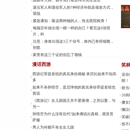
国易学大师、易学先行者邵伟华先生去世
退伍军人和退役军人的7种经济补助及领发方式，
望战
紧急通知：吸这两种烟的人，快去医院检查！
每隔百年就出现一模一样的自己？看完这6张照
片，科
注意：身体出现这3三个信号，体内已有癌细胞，
别犹
家里有这三个证的别忘了领钱
习主席再为中华文化代言
漫话西游
笑
溥仪晚年与爱妻重游故宫
西游记菩提老祖的真实身份揭秘 来历比如来不知高
送你
晚清的第一罪人不是慈禧，他让国家陷入百年的耻
多
朗！
辱
如来不杀孙悟空，是忌惮他的真实身份菩提老祖也
朕当
中越战争结束后越南女兵为何无人敢娶?
曾说
20
娶自己妹妹为妻，邻里说有违人伦，后来生下一
《西游记》女儿国国王并不爱唐僧，之所以娶，与
傻女
子，天
另一
懒汉
癌症能不能治好，一个医生终于说出了真相……所
孙悟空为什么没有后代?如来佛说出真相，观音菩
有人
笑破
萨服
为什么扫坟的时候要坟头压几张纸?
怪不
男人为何都不肯去女儿国