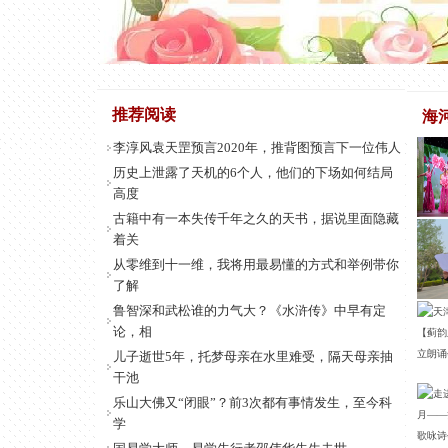
推荐阅读
海
李淳风袁天罡预言2020年，推背图预言下一位伟人
历史上泄露了天机的6个人，他们的下场如何结局
高度
古籍中有一本失传千年之久的天书，据说里面隐藏
着关
从零维到十一维，我将用最易懂的方式和举例带你
了解
鲁智深和武松谁的力气大？《水浒传》中早有定
论，相
儿子逝世5年，托梦母亲在水里难受，隔天母亲抽
干池
乐山大佛又“闭眼”？前3次都有事情发生，至今科
学