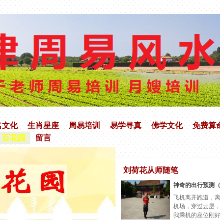
名文化
生肖星座
周易培训
易学寻真
佛学文化
免费算
百花园
留言
刘荷花从师随笔
神奇的出行预测
飞机离开跑道，
机场，穿过云层
我乘机的座位刚