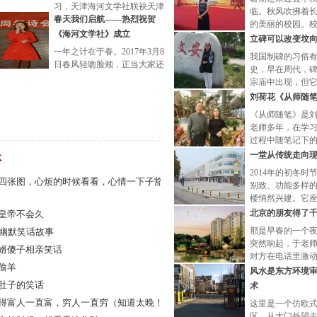
习，天津海河文学社联袂天津
临。秋风吹拂着
海韵诗社、天津蓟州文学社作
春天我们启航——热烈祝贺
的美丽的校园。
家诗人，走进校园讴歌红五
《海河文学社》成立
上百名师生，他
立碑可以改变坟
月，赞
在等待一个庄严
一年之计在于春。2017年3月8
我国制碑的习俗
日春风轻吻脸颊，正当大家还
史，早在周代，
沉浸在欢度国际妇女节的欢乐
宗庙中出现，但
气氛之中时，天津《海河文
功能不同。宫廷
刘荷花《从师随
学》
根据它在阳光中
《从师随笔》是
老师多年，在学
过程中随笔记下
一堂从传统走向
林
2014年的初冬时
四张图，心烦的时候看看，心情一下子豁然开
别致、功能多样
楼悄然兴建。它
繁华的东方红路
北京的朋友得了
皇帝不会久
处，这是静海城
那是早春的一个
则幽默笑话故事
突然响起，于老
婿傻子相亲笑话
对方在电话里激
偷羊
师，他的夫人怀
风水是东方环境
肚子的笑话
术
得富人一直富，穷人一直穷（知道太晚！）
这里是一个仿欧
区。从大门外望