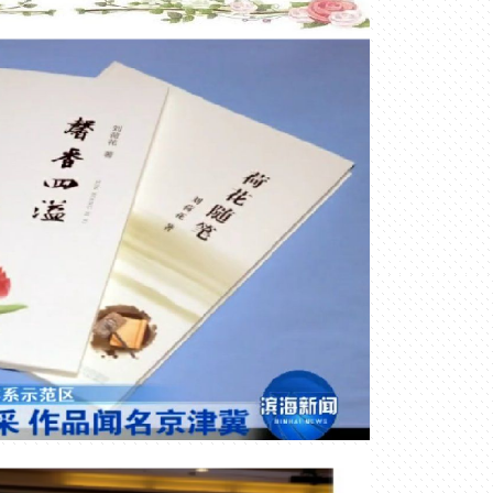
%A1%A8%26columnname%3D