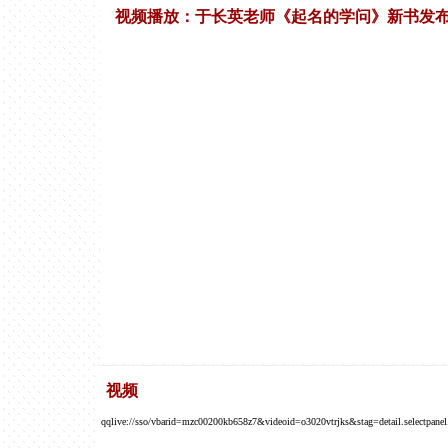
视频播放：于长英老师《起名的学问》新书发
视频
qqlive://sso/vbarid=mzc00200kb658z7&videoid=o3020vtrjks&stag=detail.s