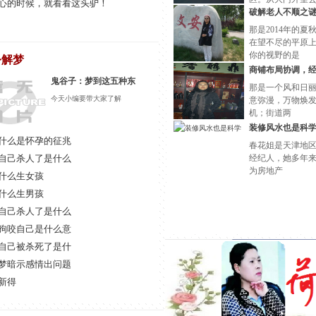
心的时候，就看看这头驴！
汉白玉塑像，是
破解老人不顺之
骑着高头大马，
那是2014年的夏
出入小区的业主
在望不尽的平原
你的视野的是
公解梦
商铺布局协调，
鬼谷子：梦到这五种东
那是一个风和日
今天小编要带大家了解
意弥漫，万物焕
机；街道两
装修风水也是科
什么是怀孕的征兆
春花姐是天津地
自己杀人了是什么
经纪人，她多年
为房地产
什么生女孩
什么生男孩
自己杀人了是什么
狗咬自己是什么意
自己被杀死了是什
梦暗示感情出问题
新得