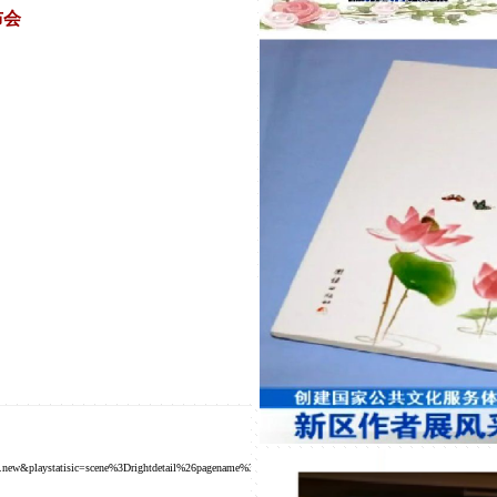
布会
electpanel.new&playstatisic=scene%3Drightdetail%26pagename%3D%E6%92%AD%E6%94%BE%E5%88%97%E8