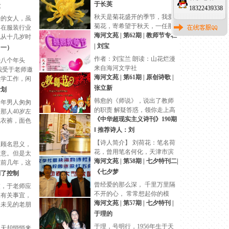
云，再看看在
于长英
运
18322439338
秋天是菊花盛开的季节，我爱
干的女人，虽
菊花，寄希望于秋天，一任那
却在服装行业
秋天
海河文苑 | 第62期 | 教师节专栏
她从十几岁时
生意，曾往返
| 刘宝
（一）
作者：刘宝兰 朗读：山花烂漫
经八个年头
来自海河文学社
，我受于老师邀
海河文苑 | 第61期 | 原创诗歌 |
教学工作，闲
习研究易经文
张立新
计划
韩愈的《师说》，说出了教师
中年男人匆匆
的职责 解疑答惑，领你走上高
那人40岁左
坡
《中华超现实主义诗刊》190期
色衣裤，面色
，显得十分英
‖ 推荐诗人：刘
急
【诗人简介】 刘荷花：笔名荷
，顾名思义，
花，曾用笔名何化，天津市滨
之意。但是太
海新
海河文苑 | 第58期 | 七夕特刊二|
在前几年，这
奇怪的事。每
《七夕梦
到了控制
人突
曾经爱的那么深， 千里万里隔
交，于老师应
不开的心， 常常想起你的模
议有关事宜，
海河文苑 | 第57期 | 七夕特刊 |
久未见的老朋
聊叙起来。说
于理的
于理，号明行，1956年生于天
秋天却悄悄来