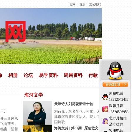
登录
注册
忘记密码
命
相册
论坛
易学资料
周易资料
付款
周易电话
海河文学
13212042437
天津诗人刘荷花新诗十首
温馨月嫂
（二）
刘荷花，笔名荷花，何化，天
18526506953
津市滨海新区汉沽人。现为中
北方月嫂招
离开三亚凤凰
国诗歌
，飞向蓝天。
足疗技师
海河文苑 | 第81期 | 原创散文 |
好临窗，望着
客服电话