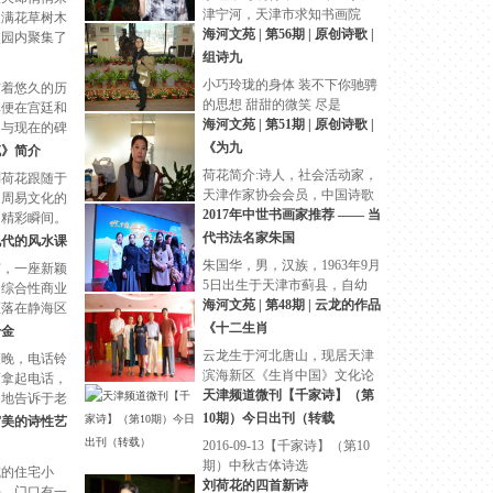
津宁河，天津市求知书画院
长满花草树木
海河文苑 | 第56期 | 原创诗歌 |
校园内聚集了
们兴高采烈的
组诗九
向
的时
小巧玲珑的身体 装不下你驰骋
有着悠久的历
的思想 甜甜的微笑 尽是
碑便在宫廷和
海河文苑 | 第51期 | 原创诗歌 |
它与现在的碑
中的碑是用来
《为九
笔》简介
投下
荷花简介:诗人，社会活动家，
刘荷花跟随于
天津作家协会会员，中国诗歌
习周易文化的
2017年中世书画家推荐 —— 当
的精彩瞬间。
代书法名家朱国
现代的风水课
朱国华，男，汉族，1963年9月
节，一座新颖
5日出生于天津市蓟县，自幼
的综合性商业
海河文苑 | 第48期 | 云龙的作品
座落在静海区
与春曦道交口
《十二生肖
千金
云龙生于河北唐山，现居天津
夜晚，电话铃
滨海新区《生肖中国》文化论
师拿起电话，
坛执行
天津频道微刊【千家诗】（第
动地告诉于老
孕了。
10期）今日出刊（转载
审美的诗性艺
2016-09-13【千家诗】（第10
期）中秋古体诗选
式的住宅小
刘荷花的四首新诗
去，门口有一