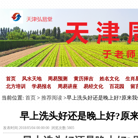
首页
风水天地
周易预测
黄历择吉
姓名文化
生肖
北方培训
学易报名
周易讲座
易经文化
百花园
留
当前位置:
首页
>
推荐阅读
>早上洗头好还是晚上好?原来我
早上洗头好还是晚上好?原
发表时间:2018/05/04 00:00:00 浏览次数:5805