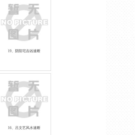
19、阴阳宅吉凶速断
16、吕文艺风水速断