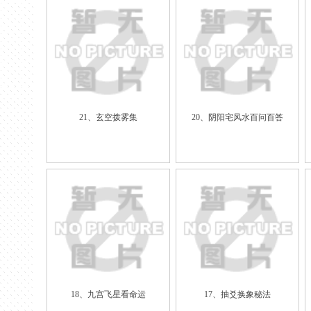
21、玄空拨雾集
20、阴阳宅风水百问百答
18、九宫飞星看命运
17、抽爻换象秘法