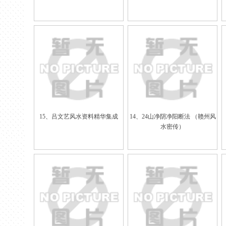
15、吕文艺风水资料精华集成
14、24山净阴净阳断法 （赣州风
水密传）