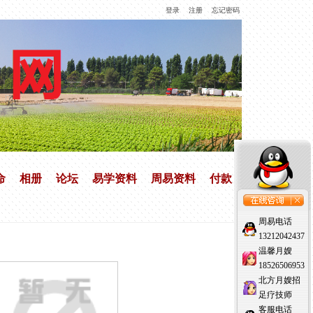
登录
注册
忘记密码
命
相册
论坛
易学资料
周易资料
付款
周易电话
13212042437
温馨月嫂
18526506953
北方月嫂招
足疗技师
客服电话